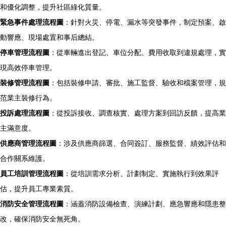
和優化調整，提升社區綠化質量。
緊急事件處理流程圖
：針對火災、停電、漏水等突發事件，制定預案、啟
動響應、現場處置和事后總結。
停車管理流程圖
：從車輛進出登記、車位分配、費用收取到違規處理，實
現高效停車管理。
裝修管理流程圖
：包括裝修申請、審批、施工監督、驗收和檔案管理，規
范業主裝修行為。
投訴處理流程圖
：從投訴接收、調查核實、處理方案到回訪反饋，提高業
主滿意度。
供應商管理流程圖
：涉及供應商篩選、合同簽訂、服務監督、績效評估和
合作關系維護。
員工培訓管理流程圖
：從培訓需求分析、計劃制定、實施執行到效果評
估，提升員工專業素質。
消防安全管理流程圖
：涵蓋消防設備檢查、演練計劃、應急響應和隱患整
改，確保消防安全無死角。