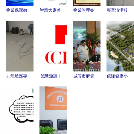
物業保潔微
智慧大廈整
物業管理突
專業清潔服
創新 智慧
體解決方案
發事件應急
務 從張家
化、精細化
一體化服務
預案手冊
灣辦公室地
服務提升業
賦能現代樓
——清洗及
毯到沙坪壩
主生活品質
宇新生態
保潔服務篇
全面保潔
九龍坡區專
誠摯邀請 |
城芯市府貴
億隆健康小
業清潔服務
萬陽和府產
脈致敬層峰
鎮 以精細
從新裝修到
品說明暨認
墅質復式洋
化物業管
日常保潔的
籌升級盛典
房臻品典藏
理，守護全
一站式解決
暨 物業服
與專業圖文
齡社區的一
方案
務體系深度
清洗保潔服
生之城
解讀
務