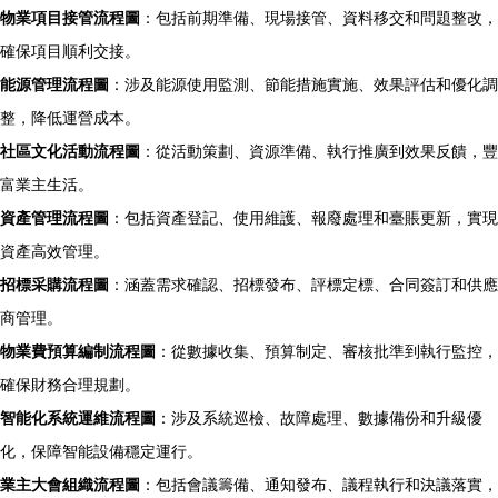
物業項目接管流程圖
：包括前期準備、現場接管、資料移交和問題整改，
確保項目順利交接。
能源管理流程圖
：涉及能源使用監測、節能措施實施、效果評估和優化調
整，降低運營成本。
社區文化活動流程圖
：從活動策劃、資源準備、執行推廣到效果反饋，豐
富業主生活。
資產管理流程圖
：包括資產登記、使用維護、報廢處理和臺賬更新，實現
資產高效管理。
招標采購流程圖
：涵蓋需求確認、招標發布、評標定標、合同簽訂和供應
商管理。
物業費預算編制流程圖
：從數據收集、預算制定、審核批準到執行監控，
確保財務合理規劃。
智能化系統運維流程圖
：涉及系統巡檢、故障處理、數據備份和升級優
化，保障智能設備穩定運行。
業主大會組織流程圖
：包括會議籌備、通知發布、議程執行和決議落實，