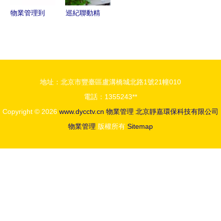
物業管理到
巡紀聯動精
底管理什
準發力 安
么？一張圖
溪小區物業
讀懂物業服
管理再升級
務的核心內
——聚焦清
地址：北京市豐臺區盧溝橋城北路1號21幢010
容
洗保潔服務
電話：1355243**
提升
Copyright © 2026
www.dycctv.cn
物業管理
北京靜嘉環保科技有限公司
物業管理
版權所有
Sitemap