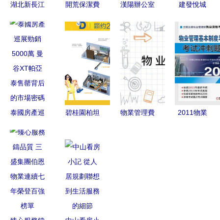
湖北新長江
開荒保潔費
漢陽辦公室
建發悅城
物業管理有
用與流程全
開荒保潔與
一級物業呵
限責任公司
解析 讓新
寫字樓物業
護鉆石家
專業物業管
房清潔無憂
保潔外包
園，打造南
理圖冊
專業清洗及
平潔凈人居
保潔服務全
新典范
解析
泰國房產巡
碧桂園柏坦
物業管理費
2011物業
展勁銷
尼雅 房
支取有度，
管理基本制
5000萬 曼
價、戶型圖
服務有道
度與政策考
谷XT帕亞
詳解與專業
試沖刺題解
泰售罄背后
清洗保潔服
的市場密碼
務指南