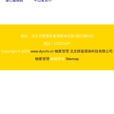
臻心服務鑄
中山看房小
品質 三盛
記 從人居
集團伯恩物
規劃聯想到
業連續七年
生活服務的
榮登百強榜
細節
地址：北京市豐臺區盧溝橋城北路1號21幢010
單
電話：1355243**
Copyright © 2026
www.dycctv.cn
物業管理
北京靜嘉環保科技有限公司
物業管理
版權所有
Sitemap